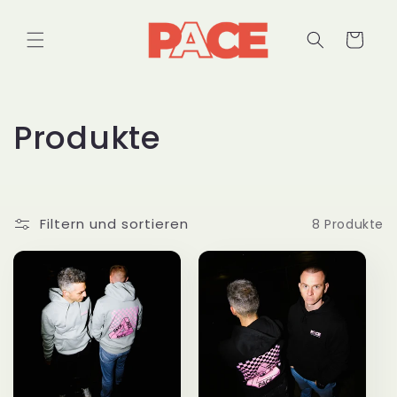
Direkt
zum
Inhalt
Warenkorb
K
Produkte
a
t
Filtern und sortieren
8 Produkte
e
g
o
r