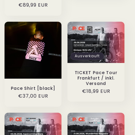
Normaler
€89,99 EUR
Preis
Ausverkauft
TICKET Pace Tour
Frankfurt / inkl.
Versand
Pace Shirt [black]
Normaler
€18,99 EUR
Normaler
€37,00 EUR
Preis
Preis