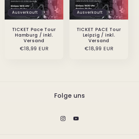
Ausverkauft
Ausverkauft
TICKET Pace Tour
TICKET PACE Tour
Hamburg / inkl.
Leipzig / inkl.
Versand
Versand
Normaler
€18,99 EUR
Normaler
€18,99 EUR
Preis
Preis
Folge uns
Instagram
YouTube