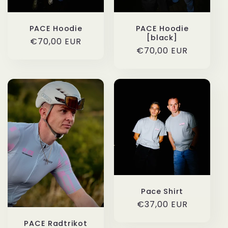
i
e
PACE Hoodie
PACE Hoodie
[black]
Normaler
€70,00 EUR
:
Normaler
€70,00 EUR
Preis
Preis
Pace Shirt
Normaler
€37,00 EUR
Preis
PACE Radtrikot